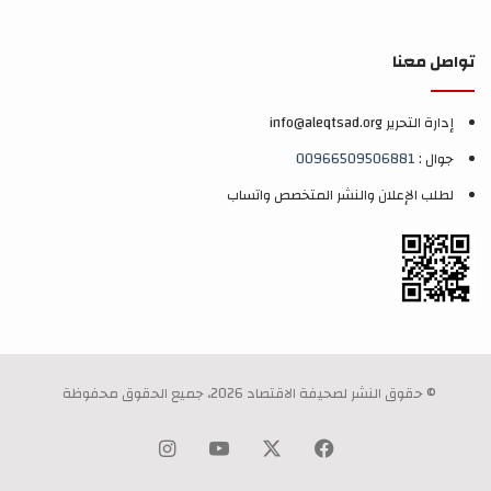
تواصل معنا
إدارة التحرير info@aleqtsad.org
جوال :
00966509506881
لطلب الإعلان والنشر المتخصص واتساب
© حقوق النشر لصحيفة الاقتصاد 2026، جميع الحقوق محفوظة
‫X
فيسبوك
‫YouTube
انستقرام