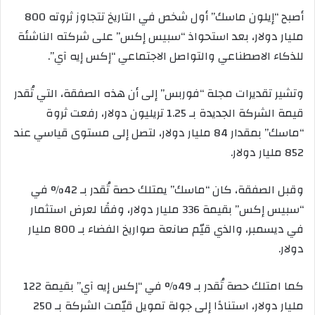
أصبح “إيلون ماسك” أول شخص في التاريخ تتجاوز ثروته 800
مليار دولار، بعد استحواذ “سبيس إكس” على شركته الناشئة
للذكاء الاصطناعي والتواصل الاجتماعي “إكس إيه آي”.
وتشير تقديرات مجلة “فوربس” إلى أن هذه الصفقة، التي تُقدر
قيمة الشركة الجديدة بـ 1.25 تريليون دولار، رفعت ثروة
“ماسك” بمقدار 84 مليار دولار، لتصل إلى مستوى قياسي عند
852 مليار دولار.
وقبل الصفقة، كان “ماسك” يمتلك حصة تُقدر بـ 42% في
“سبيس إكس” بقيمة 336 مليار دولار، وفقًا لعرض استثمار
في ديسمبر، والذي قيّم صانعة صواريخ الفضاء بـ 800 مليار
دولار.
كما امتلك حصة تُقدر بـ 49% في “إكس إيه آي” بقيمة 122
مليار دولار، استنادًا إلى جولة تمويل قيّمت الشركة بـ 250