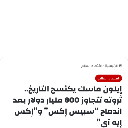
الرئيسية
/
اقتصاد العالم
اقتصاد العالم
إيلون ماسك يكتسح التاريخ..
ثروته تتجاوز 800 مليار دولار بعد
اندماج “سبيس إكس” و”إكس
إيه آي”