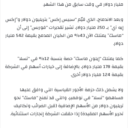
مليار دولار في وقت سابق من هذا الشهر.
وبعد الاندماج، الذي قيّم “سبيس إكس” بتريليون دولار و”إكس
إيه آي” بـ 250 مليار دولار، تشير تقديرات “فوربس” إلى أن
“ماسك” يمتلك الآن 43% من الكيان المدمج بقيمة 542 مليار
دولار.
كما يمتلك “إيلون ماسك” حصة بنسبة 12% في “تسلا”
بقيمة 178 مليار دولار، بالإضافة إلى خيارات أسهم في الشركة
بقيمة 124 مليار دولار أخرى.
ولا يشمل ذلك حزمة الأجور القياسية التي وافق عليها
مساهمو “تسلا” في نوفمبر، والتي قد تمنح “ماسك” نحو
تريليون دولار من الأسهم الإضافية (قبل الضرائب وتكاليف
تحرير الأسهم المقيدة) إذا حققت الشركة إنجازات استثنائية.