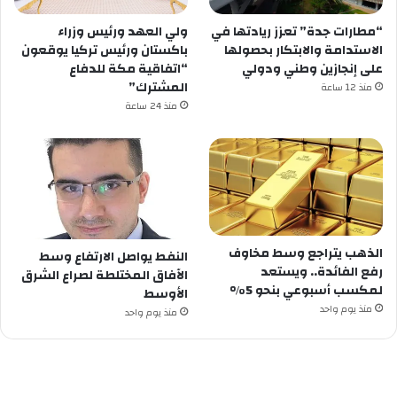
“مطارات جدة” تعزز ريادتها في
ولي العهد ورئيس وزراء
الاستدامة والابتكار بحصولها
باكستان ورئيس تركيا يوقعون
على إنجازين وطني ودولي
“اتفاقية مكة للدفاع
المشترك”
منذ 12 ساعة
منذ 24 ساعة
الذهب يتراجع وسط مخاوف
النفط يواصل الارتفاع وسط
رفع الفائدة.. ويستعد
الآفاق المختلطة لصراع الشرق
لمكسب أسبوعي بنحو 5%
الأوسط
منذ يوم واحد
منذ يوم واحد