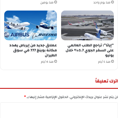
منذ يوم واحد
منذ يومين
“إياتا”: تراجع الطلب العالمي
عملاق جديد من إيرباص يهدد
على السفر الجوي 1.7% خلال
مكانة بوينغ 777 في سوق
يونيو
الطيران
منذ 5 أيام
منذ 6 أيام
اترك تعليقاً
لن يتم نشر عنوان بريدك الإلكتروني.
الحقول الإلزامية مشار إليها بـ
*
ا
ل