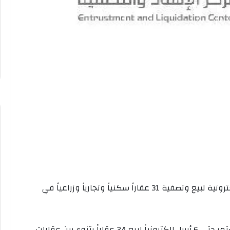
يقيم مركز الإسناد والتصفية “إنفاذ” مزادين علنية إلكترونية لبيع وتصفية 31 عقاراً سكنياً وتجارياً وزراعياً في
وتشمل المزادات مزاد “درة طيبة” الذي بدأ أمس ويستمر حتى 6 أبريل إلكترونياً لبيع 24 عقاراً يتنوع بين عقارات