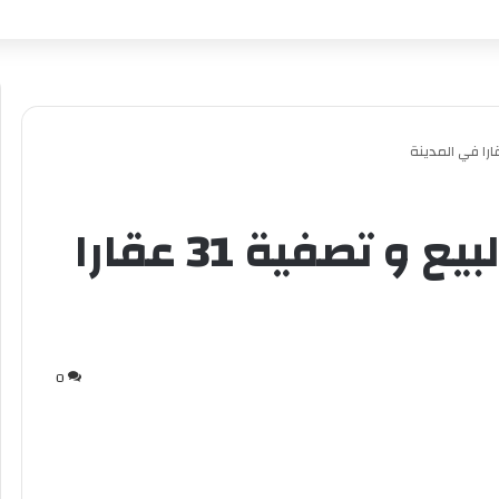
“إنفاذ” يقيم مزادين لبيع و تصفية 31 عقارا
0