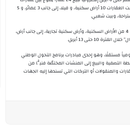
سكنية وتجارية وزراعية وذلك عبر منصة “الدال”، شملت العقارات 10 أراض سكنية، و فيلا، إلى جانب 3 عمائر، و 5
ستراحة، وبيت شعبي.
فيما يتضمن مزاد “درة طيبة 2” على 7 عقارات شملت 4 من الأراض السكنية، وأرض سكنية تجارية، إلى جانب أرض،
رة 10 حتى 13 أبريل.
كومياً مستقلًا، وهو إحدى مبادرات برنامج التحول الوطني
على إسناد أنشطة التصفية والبيع إلى المنشآت المختصّة فنيًّا من
رات والمنقولات أو التركات التي تسندها إليه الجهات