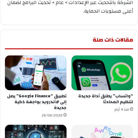
الشركة بالتحديث عبر الإعدادات > عام > تحديث البرامج لضمان
أعلى مستويات الحماية.
مقالات ذات صلة
“واتساب” يطلق أداة جديدة
‏تطبيق “Google Finance” يصل
لتنظيم المحادثا
إلى ⁧‫#أندرويد‬⁩ بواجهة ذكية
جديدة
منذ 4 أيام
26/06/2026