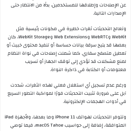
عن الإصلاحات وإطلاقها للمستخدمين، بدلًا من الانتظار حتى
الإصدارات التالية.
وتعالج التحديثات ثغرات خطيرة في مكونات رئيسية مثل
WebKit وWebRTC وWeb Extensions وWebKit Storage، كان
بعضها قد يتيح سرقة بيانات حساسة أو تنفيذ محتوى خبيث أو
تعطيل متصفح سفاري. كما شملت إصلاحات في نواة النظام
لمنع مشكلات قد تؤدي إلى توقف الجهاز أو تسريب
معلومات أو الكتابة في ذاكرة النواة.
ورغم عدم تسجيل أي استغلال فعلي لهذه الثغرات، شددت
آبل على ضرورة تثبيت التحديثات فورًا لمواكبة التطور السريع
في أدوات الهجمات الإلكترونية.
وتتوفر التحديثات لهواتف iPhone 11 وما بعدها، ولأجهزة iPad
المتوافقة، إضافة إلى حواسيب macOS Tahoe، فيما توصي